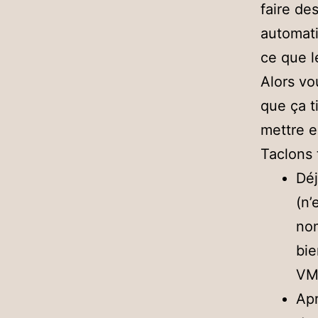
faire de
automati
ce que l
Alors vo
que ça t
mettre e
Taclons 
Déj
(n’
nom
bie
VM 
Apr