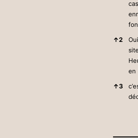
cas
enr
fon
↑
2
Oui
sit
Heu
en 
↑
3
c’e
déc