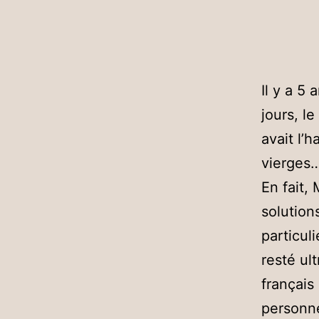
Il y a 5
jours, 
avait l’
vierges
En fait,
solution
particul
resté ul
français
personne