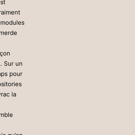
st
raiment
s modules
 merde
açon
). Sur un
emps pour
sitories
rac la
emble