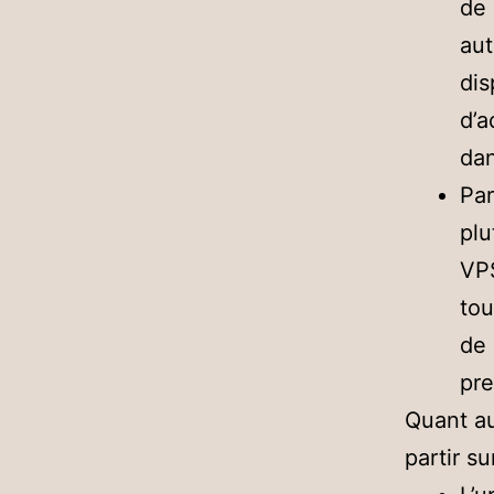
de 
aut
dis
d’a
dan
Par
plu
VPS
tou
de 
pre
Quant au
partir s