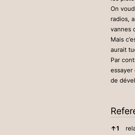
On voudr
radios, a
vannes d
Mais c’e
aurait t
Par cont
essayer 
de déve
Refer
Referen
↑
1
rel