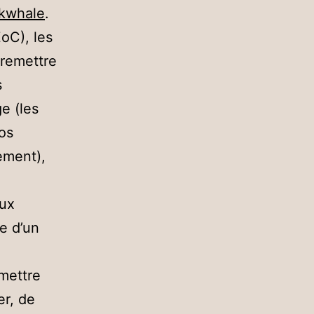
kwhale
.
oC), les
 remettre
s
e (les
ros
ement),
aux
te d’un
 mettre
er, de