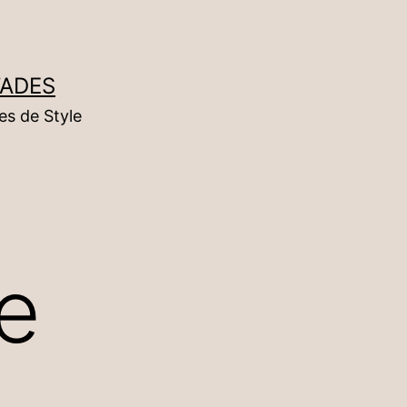
TADES
es de Style
ne