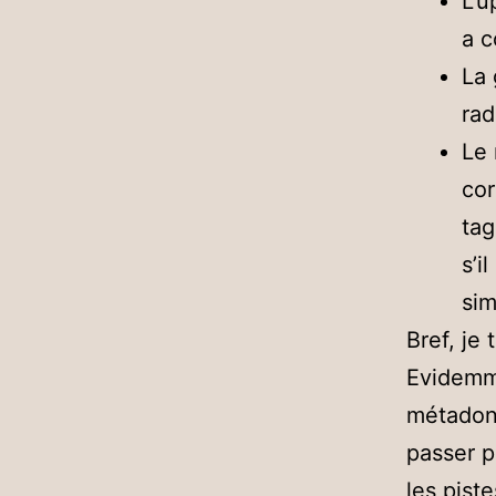
L’u
a c
La 
rad
Le 
cor
tag
s’i
sim
Bref, je
Evidemme
métadonn
passer pa
les pist