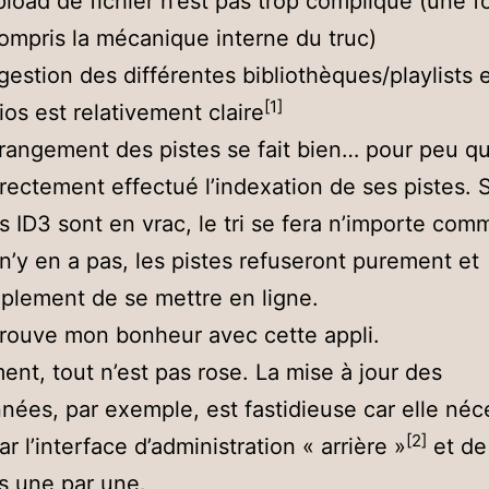
pload de fichier n’est pas trop compliqué (une f
ompris la mécanique interne du truc)
gestion des différentes bibliothèques/playlists 
[1]
ios est relativement claire
rangement des pistes se fait bien… pour peu qu
rectement effectué l’indexation de ses pistes. S
s ID3 sont en vrac, le tri se fera n’importe com
l n’y en a pas, les pistes refuseront purement et
plement de se mettre en ligne.
 trouve mon bonheur avec cette appli.
nt, tout n’est pas rose. La mise à jour des
ées, par exemple, est fastidieuse car elle néc
[2]
r l’interface d’administration « arrière »
et de
es une par une.