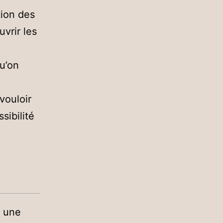
tion des
uvrir les
u’on
vouloir
sibilité
r une