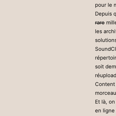
pour le 
Depuis q
rare
mill
les arch
solution
SoundClo
répertoi
soit dem
réuploa
Content 
morceau)
Et là, o
en ligne