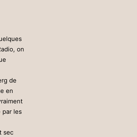
quelques
adio, on
que
erg de
te en
vraiment
 par les
t sec