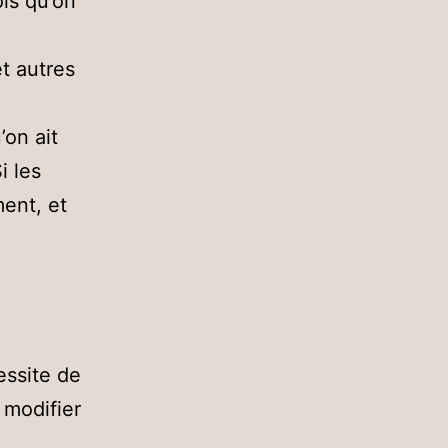
ois qu’on
et autres
’on ait
i les
ment, et
essite de
 modifier