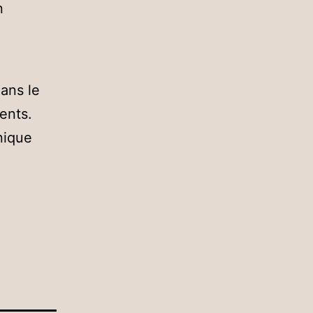
n
dans le
ents.
nique