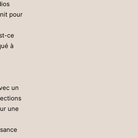
dios
nit pour
st-ce
qué à
avec un
ections
sur une
ssance