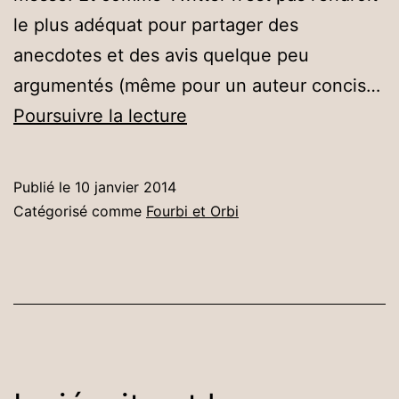
le plus adéquat pour partager des
anecdotes et des avis quelque peu
argumentés (même pour un auteur concis…
Laissez
Poursuivre la lecture
venir
à
Publié le
10 janvier 2014
moi
Catégorisé comme
Fourbi et Orbi
les
petits
enfants
(dissipés)