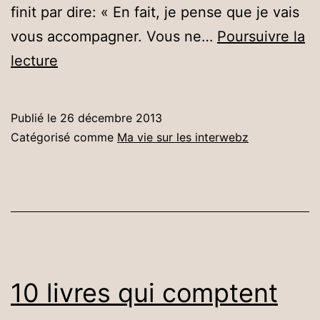
finit par dire: « En fait, je pense que je vais
vous accompagner. Vous ne…
Poursuivre la
Le
lecture
jésuite
et
Publié le
26 décembre 2013
le
Catégorisé comme
Ma vie sur les interwebz
dominicain
–
Deux
blagues
rapides
pour
10 livres qui comptent
l’éducation