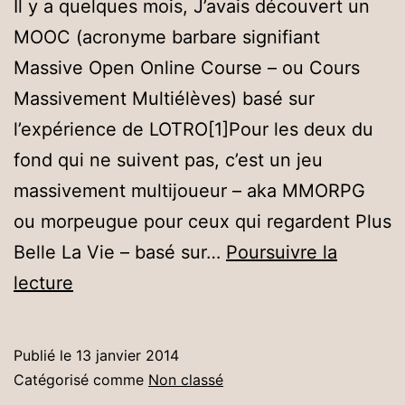
Il y a quelques mois, J’avais découvert un
MOOC (acronyme barbare signifiant
Massive Open Online Course – ou Cours
Massivement Multiélèves) basé sur
l’expérience de LOTRO[1]Pour les deux du
fond qui ne suivent pas, c’est un jeu
massivement multijoueur – aka MMORPG
ou morpeugue pour ceux qui regardent Plus
Belle La Vie – basé sur…
Poursuivre la
Dans
lecture
la
gueule
Publié le
13 janvier 2014
du
Catégorisé comme
Non classé
MOOC