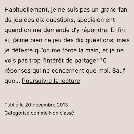
des
Habituellement, je ne suis pas un grand fan
gens
du jeu des dix questions, spécialement
sur
quand on me demande d’y répondre. Enfin
Twitter
si, j’aime bien ce jeu des dix questions, mais
je déteste qu’on me force la main, et je ne
vois pas trop l’intérêt de partager 10
réponses qui ne concernent que moi. Sauf
10
que…
Poursuivre la lecture
livres
qui
Publié le
20 décembre 2013
comptent
Catégorisé comme
Non classé