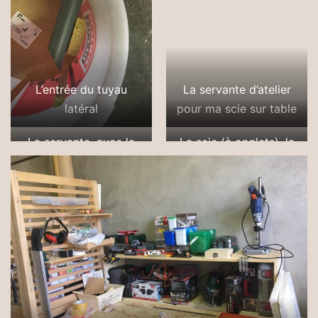
L’entrée du tuyau
La servante d’atelier
latéral
pour ma scie sur table
La servante, avec la
La scie (à onglets), la
scie et les serre-joints
fidèle