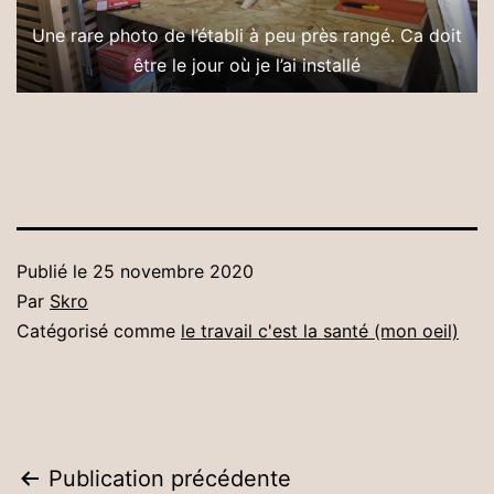
Une rare photo de l’établi à peu près rangé. Ca doit
être le jour où je l’ai installé
Publié le
25 novembre 2020
Par
Skro
Catégorisé comme
le travail c'est la santé (mon oeil)
Navigation
Publication précédente