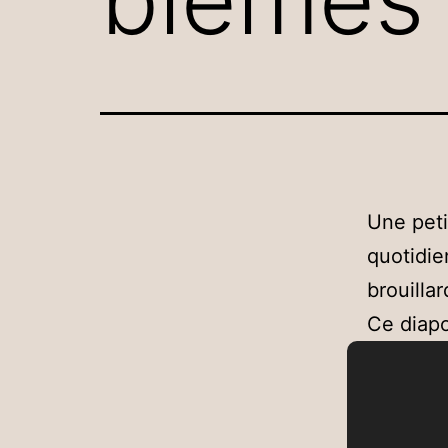
Une peti
quotidie
brouilla
Ce diapo