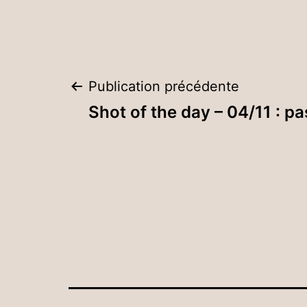
Navigation
Publication précédente
Shot of the day – 04/11 : pa
de
l’article