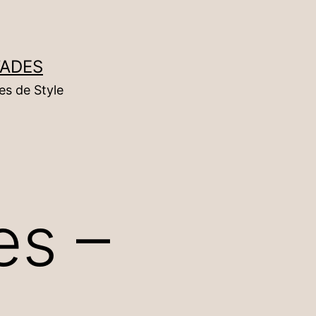
TADES
es de Style
es –