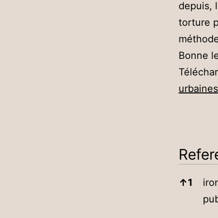
depuis, 
torture 
méthode
Bonne l
Téléchar
urbaines
Refer
Referen
↑
1
iro
pub