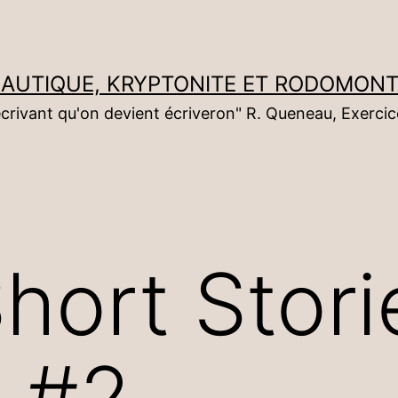
NAUTIQUE, KRYPTONITE ET RODOMON
écrivant qu'on devient écriveron" R. Queneau, Exercic
hort Stori
 #2