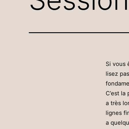
Si vous 
lisez pa
fondame
C’est la 
a très lo
lignes f
a quelq