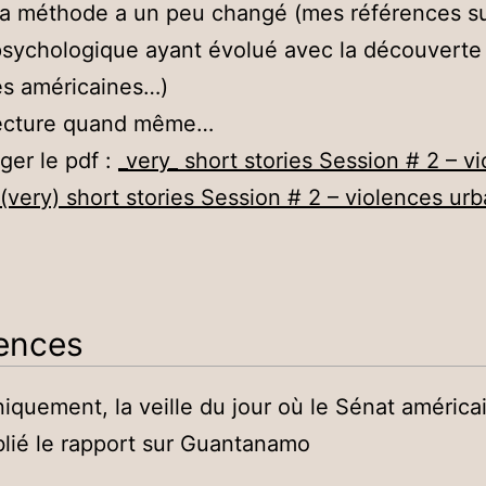
la méthode a un peu changé (mes références su
psychologique ayant évolué avec la découverte
s américaines…)
ecture quand même…
ger le pdf :
_very_ short stories Session # 2 – v
(very) short stories Session # 2 – violences ur
ences
ces
niquement, la veille du jour où le Sénat américa
lié le rapport sur Guantanamo