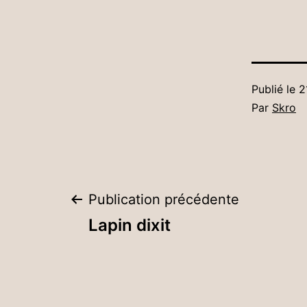
Publié le
2
Par
Skro
Navigation
Publication précédente
Lapin dixit
de
l’article