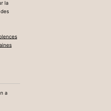
r la
 des
iolences
baines
in a