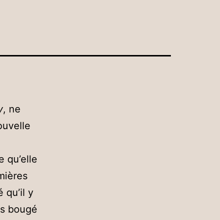
y
, ne
ouvelle
e qu’elle
emières
 qu’il y
pas bougé